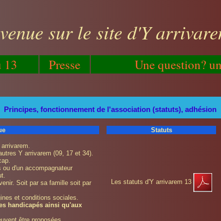
venue sur le site d'Y arrivar
u 13
Presse
Une question? un
Principes, fonctionnement de l'association (statuts), adhésion
ue
Statuts
 arrivarem.
utres Y arrivarem (09, 17 et 34).
cap.
s ou d'un accompagnateur
ut.
Les statuts d'Y arrivarem 13
enir. Soit par sa famille soit par
ines et conditions sociales.
ltes handicapés ainsi qu'aux
euvent être proposées.