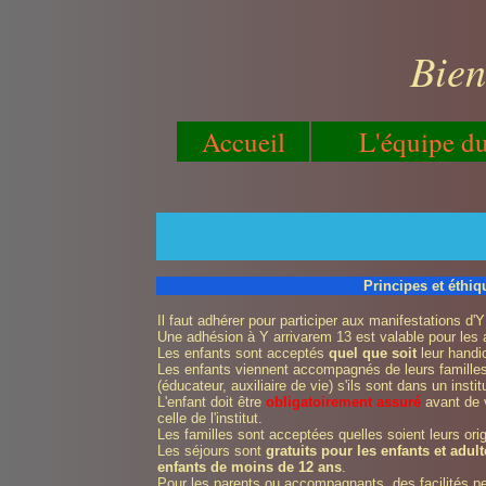
Bien
Accueil
L'équipe d
Principes et éthiq
Il faut adhérer pour participer aux manifestations d'Y
Une adhésion à Y arrivarem 13 est valable pour les a
Les enfants sont acceptés
quel que soit
leur handi
Les enfants viennent accompagnés de leurs famille
(éducateur, auxiliaire de vie) s'ils sont dans un instit
L'enfant doit être
obligatoirement assuré
avant de v
celle de l'institut.
Les familles sont acceptées quelles soient leurs orig
Les séjours sont
gratuits pour les enfants et adu
enfants de moins de 12 ans
.
Pour les parents ou accompagnants, des facilités p