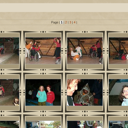
Page |
1
|
2
|
3
|
4
|