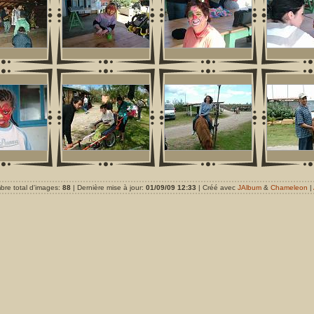
re total d'images:
88
| Dernière mise à jour:
01/09/09 12:33
| Créé avec
JAlbum
&
Chameleon
|