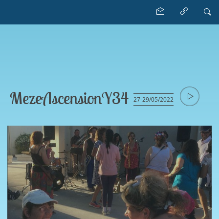
MezeAscensionY34
27-29/05/2022