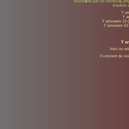
touch�es par un handicap phy
d'autres
Y ar
Y a
Y arrivarem 13 
Y arrivarem 63 
Y ar
Voici un art
Il convient de visi