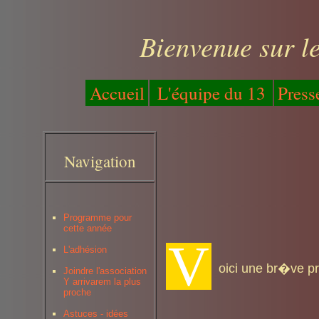
Bienvenue sur le
Accueil
L'équipe du 13
Press
Navigation
Programme pour
cette année
V
L'adhésion
oici une br�ve pr
Joindre l'association
Y arrivarem la plus
proche
Astuces - idées